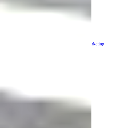
PROMOCIONES
Restauranteros de México
Entrada
Buscar
Todos
Branding
Corporativos
Tips
Diseño
Marketing
Gastronómico
Gestión de
Restaurantes
Marketing para
Restaurantes
Información de
productos
info
Todos
Close
Branding: ¿Cómo son las oficinas de
los empresarios más exitosos del
mundo?
5 oct 2016
3 min de lectura