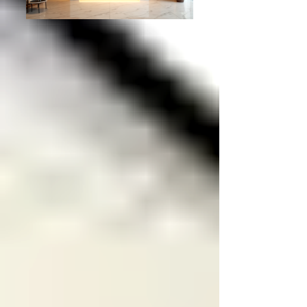
Porta check-in hotelero: opciones en
línea para transformar tu negocio
Historia del menú en restaurantes: De
Asia Imperial al menú QR