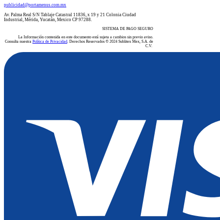
publicidad@portamenus.com.mx
Av. Palma Real S/N Tablaje Catastral 11836, x 19 y 21 Colonia Ciudad
Industrial, Mérida, Yucatán, Mexico CP 97288.
SISTEMA DE PAGO SEGURO
La Información contenida en este documento está sujeta a cambios sin previo aviso.
Consulta nuestra
Política de Privacidad
. Derechos Reservados © 2024 Sublitex Mex, S.A. de
C.V.