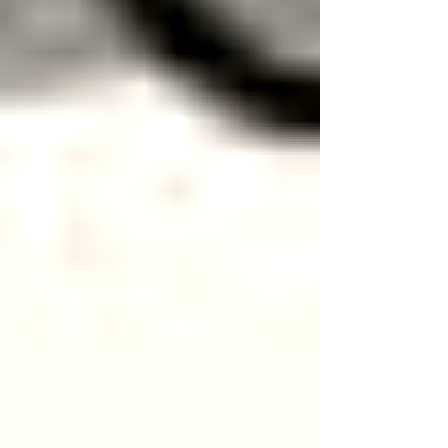
calidad de tu marca, ten por seguro que lograrás
tus objetivos comerciales.
Aquí te compartimos una serie de puntos
importantes que debes considerar al momento
de mejorar tu oficina y tu espacio de trabajo.
1. Haz una lista de tus valores
Crea una lista con los valores que conducen a tu
negocio. Estos valores deben reflejar el nivel de
compromiso que tu empresa tiene de manera
interna y externa.
2. Escoge colores que reflejen tu marca
Tener los colores de tu marca en tu lugar de
trabajo tu ayuda a comunicar el mensaje que
deseas proyectar. Aunque, no está de más hacer
una pequeña investigación sobre la “psicología
del color”. Por ejemplo, para tener un ambiente
enérgico, es recomendable utilizar colores rojos,
naranjas y amarillos.
Para comunicar estabilidad, confianza o lealtad,