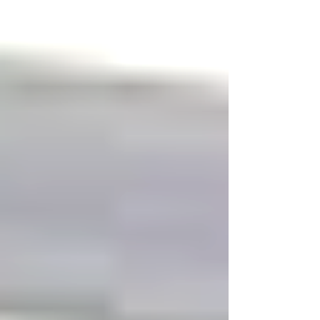
LEXINGTON (Marco)
CONTEMPORÁNEO (Cubierta +
Vinil)
BISTRO
VINTAGE (Cubierta + Vinil)
BORDEAUX (Postes interiores)
Libro de Capitán (Herraje)
CFA (Postes Exteriores)
ILUMINADOS (Serie LED)
TAPAS (Acordeón)
ENTREGA INMEDIATA
PRODUCTOS
Portacuentas
Portavasos
Exhibidores de Mesa
Manteletas
Portacubiertos
Bolsas de Papel Personalizados
Papel de Grado Alimenticio
Vasos de Papel Personalizados
Porta Diplomas
CATÁLOGO
CONTÁCTANOS
GALERÍA DE PROYECTOS