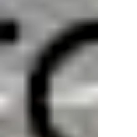
Obtuvo NaN de 5 estrellas.
Cuando pensamos en hacer publicidad para
nuestro negocio, casi nunca pensamos en el
diseño de nuestro espacio de trabajo. Aquí te
mostramos por qué deberías considerarlo.
Es importante pensar que tu negocio es el lugar
en dónde recibes a tus clientes; además, un
ambiente estimulante aumenta tu eficiencia y la
de tus colaboradores.
Aún si trabajas desde casa, existen maneras de
hacer notar tu marca y hacer que esto te sirva de
inspiración en tu día a día. El espacio que te
rodea debe estar en sintonía con los valores y la
esencia de tu marca.
En general, a las personas les fascina hacer
negocios con personas que tienen oficinas
atractivas. Si logras crear un espacio que
muestre lo exitoso que es tu negocio, y la