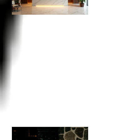
Porta check-in hotelero: opciones en
línea para transformar tu negocio
Historia del menú en restaurantes: De
Asia Imperial al menú QR