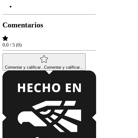
Comentarios
0.0 / 5 (0)
Comentar y calificar...
Comentar y calificar...