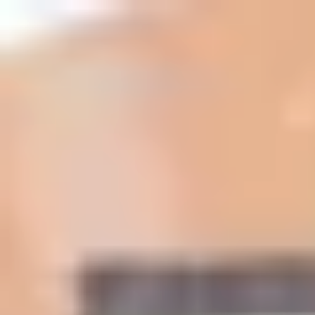
top of page
Iniciar sesión