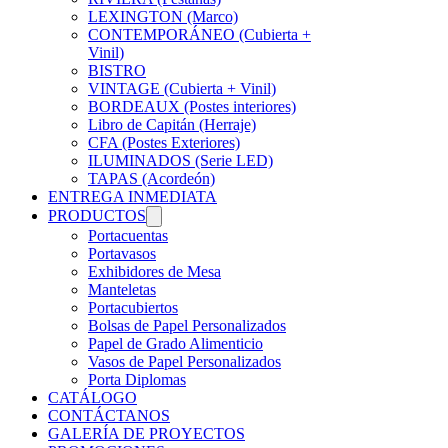
LEXINGTON (Marco)
CONTEMPORÁNEO (Cubierta +
Vinil)
BISTRO
VINTAGE (Cubierta + Vinil)
BORDEAUX (Postes interiores)
Libro de Capitán (Herraje)
CFA (Postes Exteriores)
ILUMINADOS (Serie LED)
TAPAS (Acordeón)
ENTREGA INMEDIATA
PRODUCTOS
Portacuentas
Portavasos
Exhibidores de Mesa
Manteletas
Portacubiertos
Bolsas de Papel Personalizados
Papel de Grado Alimenticio
Vasos de Papel Personalizados
Porta Diplomas
CATÁLOGO
CONTÁCTANOS
GALERÍA DE PROYECTOS