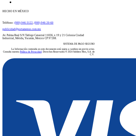
HECHO EN MÉXICO
​​​​​​​​​​​​​​​​​​​​Teléfono:
(999) 946-3122
​​,
(999) 946-20-60
publicidad@portamenus.com.mx
Av. Palma Real S/N Tablaje Catastral 11836, x 19 y 21 Colonia Ciudad
Industrial, Mérida, Yucatán, Mexico CP 97288.
SISTEMA DE PAGO SEGURO
La Información contenida en este documento está sujeta a cambios sin previo aviso.
Consulta nuestra
Política de Privacidad
. Derechos Reservados © 2024 Sublitex Mex, S.A. de
C.V.