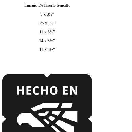
Tamaño De Inserto Sencillo
3 x 3½”
8½
x 5½”
11 x 8½"
14 x 8½"
11 x 5½"