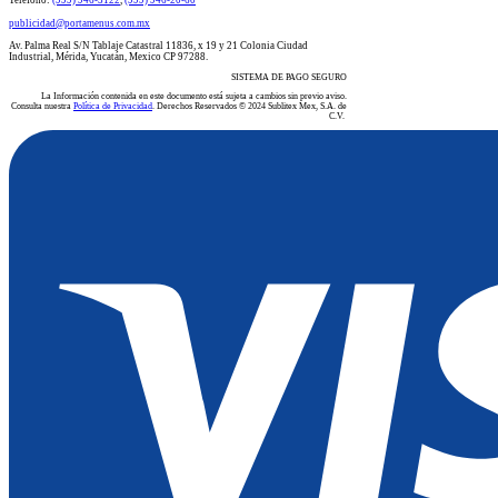
​​​​​​​​​​​​​​​​​​​​Teléfono:
(999) 946-3122
​​,
(999) 946-20-60
publicidad@portamenus.com.mx
Av. Palma Real S/N Tablaje Catastral 11836, x 19 y 21 Colonia Ciudad
Industrial, Mérida, Yucatán, Mexico CP 97288.
SISTEMA DE PAGO SEGURO
La Información contenida en este documento está sujeta a cambios sin previo aviso.
Consulta nuestra
Política de Privacidad
. Derechos Reservados © 2024 Sublitex Mex, S.A. de
C.V.