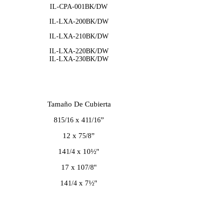
IL-CPA-001BK/DW
IL-LXA-200BK/DW
IL-LXA-210BK/DW
IL-LXA-220BK/DW
IL-LXA-230BK/DW
Tamaño De Cubierta
8
x 4
”
15/16
11/16
12 x 7
”
5/8
14
x 10½"
1/4
17 x 10
"
7/8
14
x 7½"
1/4