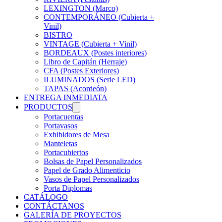
LEXINGTON (Marco)
CONTEMPORÁNEO (Cubierta +
Vinil)
BISTRO
VINTAGE (Cubierta + Vinil)
BORDEAUX (Postes interiores)
Libro de Capitán (Herraje)
CFA (Postes Exteriores)
ILUMINADOS (Serie LED)
TAPAS (Acordeón)
ENTREGA INMEDIATA
PRODUCTOS
Portacuentas
Portavasos
Exhibidores de Mesa
Manteletas
Portacubiertos
Bolsas de Papel Personalizados
Papel de Grado Alimenticio
Vasos de Papel Personalizados
Porta Diplomas
CATÁLOGO
CONTÁCTANOS
GALERÍA DE PROYECTOS