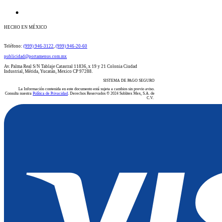
HECHO EN MÉXICO
​​​​​​​​​​​​​​​​​​​​Teléfono:
(999) 946-3122
​​,
(999) 946-20-60
publicidad@portamenus.com.mx
Av. Palma Real S/N Tablaje Catastral 11836, x 19 y 21 Colonia Ciudad
Industrial, Mérida, Yucatán, Mexico CP 97288.
SISTEMA DE PAGO SEGURO
La Información contenida en este documento está sujeta a cambios sin previo aviso.
Consulta nuestra
Política de Privacidad
. Derechos Reservados © 2024 Sublitex Mex, S.A. de
C.V.