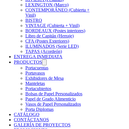
LEXINGTON (Marco)
CONTEMPORÁNEO (Cubierta +
Vinil)
BISTRO
VINTAGE (Cubierta + Vinil)
BORDEAUX (Postes interiores)
Libro de Capitán (Herraje)
CFA (Postes Exteriores)
ILUMINADOS (Serie LED)
TAPAS (Acordeón)
ENTREGA INMEDIATA
PRODUCTOS
Portacuentas
Portavasos
Exhibidores de Mesa
Manteletas
Portacubiertos
Bolsas de Papel Personalizados
Papel de Grado Alimenticio
Vasos de Papel Personalizados
Porta Diplomas
CATÁLOGO
CONTÁCTANOS
GALERÍA DE PROYECTOS