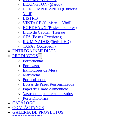
LEXINGTON (Marco)
CONTEMPORÁNEO (Cubierta +
Vinil)
BISTRO
VINTAGE (Cubierta + Vinil)
BORDEAUX (Postes interiores)
Libro de Capitán (Herraje)
CFA (Postes Exteriores)
ILUMINADOS (Serie LED)
TAPAS (Acordeón)
ENTREGA INMEDIATA
PRODUCTOS
Portacuentas
Portavasos
Exhibidores de Mesa
Manteletas
Portacubiertos
Bolsas de Papel Personalizados
Papel de Grado Alimenticio
Vasos de Papel Personalizados
Porta Diplomas
CATÁLOGO
CONTÁCTANOS
GALERÍA DE PROYECTOS