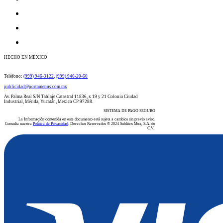
HECHO EN MÉXICO
​​​​​​​​​​​​​​​​​​​​Teléfono:
(999) 946-3122
​​,
(999) 946-20-60
publicidad@portamenus.com.mx
Av. Palma Real S/N Tablaje Catastral 11836, x 19 y 21 Colonia Ciudad
Industrial, Mérida, Yucatán, Mexico CP 97288.
SISTEMA DE PAGO SEGURO
La Información contenida en este documento está sujeta a cambios sin previo aviso.
Consulta nuestra
Política de Privacidad
. Derechos Reservados © 2024 Sublitex Mex, S.A. de
C.V.