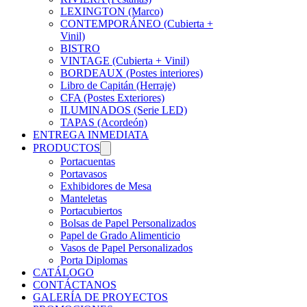
LEXINGTON (Marco)
CONTEMPORÁNEO (Cubierta +
Vinil)
BISTRO
VINTAGE (Cubierta + Vinil)
BORDEAUX (Postes interiores)
Libro de Capitán (Herraje)
CFA (Postes Exteriores)
ILUMINADOS (Serie LED)
TAPAS (Acordeón)
ENTREGA INMEDIATA
PRODUCTOS
Portacuentas
Portavasos
Exhibidores de Mesa
Manteletas
Portacubiertos
Bolsas de Papel Personalizados
Papel de Grado Alimenticio
Vasos de Papel Personalizados
Porta Diplomas
CATÁLOGO
CONTÁCTANOS
GALERÍA DE PROYECTOS