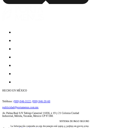
HECHO EN MÉXICO
​​​​​​​​​​​​​​​​​​​​Teléfono:
(999) 946-3122
​​,
(999) 946-20-60
publicidad@portamenus.com.mx
Av. Palma Real S/N Tablaje Catastral 11836, x 19 y 21 Colonia Ciudad
Industrial, Mérida, Yucatán, Mexico CP 97288.
SISTEMA DE PAGO SEGURO
La Información contenida en este documento está sujeta a cambios sin previo aviso.