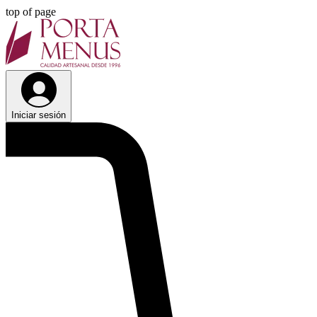
top of page
Iniciar sesión