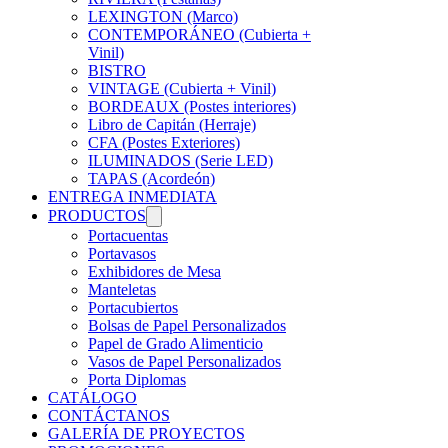
LEXINGTON (Marco)
CONTEMPORÁNEO (Cubierta +
Vinil)
BISTRO
VINTAGE (Cubierta + Vinil)
BORDEAUX (Postes interiores)
Libro de Capitán (Herraje)
CFA (Postes Exteriores)
ILUMINADOS (Serie LED)
TAPAS (Acordeón)
ENTREGA INMEDIATA
PRODUCTOS
Portacuentas
Portavasos
Exhibidores de Mesa
Manteletas
Portacubiertos
Bolsas de Papel Personalizados
Papel de Grado Alimenticio
Vasos de Papel Personalizados
Porta Diplomas
CATÁLOGO
CONTÁCTANOS
GALERÍA DE PROYECTOS