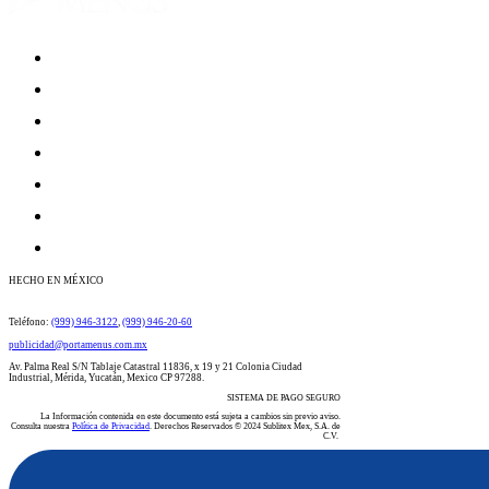
HECHO EN MÉXICO
​​​​​​​​​​​​​​​​​​​​Teléfono:
(999) 946-3122
​​,
(999) 946-20-60
publicidad@portamenus.com.mx
Av. Palma Real S/N Tablaje Catastral 11836, x 19 y 21 Colonia Ciudad
Industrial, Mérida, Yucatán, Mexico CP 97288.
SISTEMA DE PAGO SEGURO
La Información contenida en este documento está sujeta a cambios sin previo aviso.
Consulta nuestra
Política de Privacidad
. Derechos Reservados © 2024 Sublitex Mex, S.A. de
C.V.