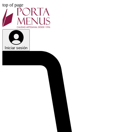
top of page
Iniciar sesión