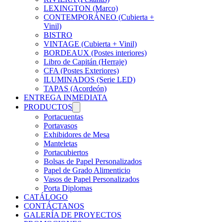
LEXINGTON (Marco)
CONTEMPORÁNEO (Cubierta +
Vinil)
BISTRO
VINTAGE (Cubierta + Vinil)
BORDEAUX (Postes interiores)
Libro de Capitán (Herraje)
CFA (Postes Exteriores)
ILUMINADOS (Serie LED)
TAPAS (Acordeón)
ENTREGA INMEDIATA
PRODUCTOS
Portacuentas
Portavasos
Exhibidores de Mesa
Manteletas
Portacubiertos
Bolsas de Papel Personalizados
Papel de Grado Alimenticio
Vasos de Papel Personalizados
Porta Diplomas
CATÁLOGO
CONTÁCTANOS
GALERÍA DE PROYECTOS