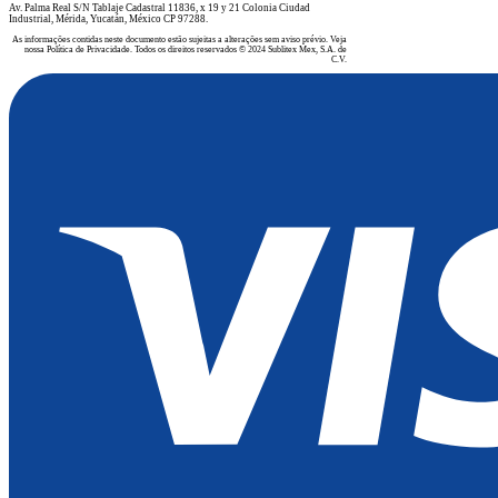
​Av. Palma Real S/N Tablaje Cadastral 11836, x 19 y 21 Colonia Ciudad
Industrial, Mérida, Yucatán, México CP 97288.
As informações contidas neste documento estão sujeitas a alterações sem aviso prévio. Veja
nossa Política de Privacidade. Todos os direitos reservados © 2024 Sublitex Mex, S.A. de
C.V.