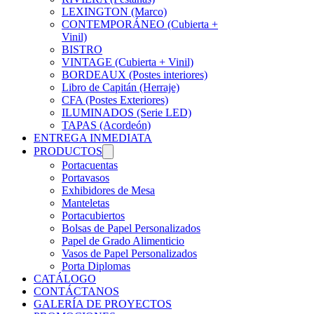
LEXINGTON (Marco)
CONTEMPORÁNEO (Cubierta +
Vinil)
BISTRO
VINTAGE (Cubierta + Vinil)
BORDEAUX (Postes interiores)
Libro de Capitán (Herraje)
CFA (Postes Exteriores)
ILUMINADOS (Serie LED)
TAPAS (Acordeón)
ENTREGA INMEDIATA
PRODUCTOS
Portacuentas
Portavasos
Exhibidores de Mesa
Manteletas
Portacubiertos
Bolsas de Papel Personalizados
Papel de Grado Alimenticio
Vasos de Papel Personalizados
Porta Diplomas
CATÁLOGO
CONTÁCTANOS
GALERÍA DE PROYECTOS