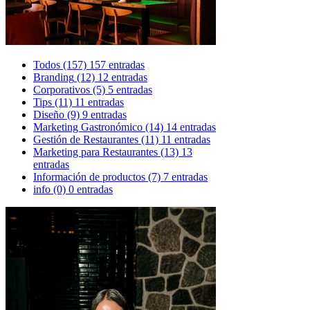
Todos
(157)
157 entradas
Branding
(12)
12 entradas
Corporativos
(5)
5 entradas
Tips
(11)
11 entradas
Diseño
(9)
9 entradas
Marketing Gastronómico
(14)
14 entradas
Gestión de Restaurantes
(11)
11 entradas
Marketing para Restaurantes
(13)
13
entradas
Información de productos
(7)
7 entradas
info
(0)
0 entradas