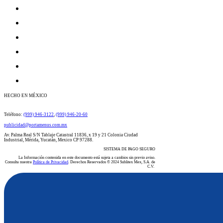
HECHO EN MÉXICO
​​​​​​​​​​​​​​​​​​​​Teléfono:
(999) 946-3122
​​,
(999) 946-20-60
publicidad@portamenus.com.mx
Av. Palma Real S/N Tablaje Catastral 11836, x 19 y 21 Colonia Ciudad
Industrial, Mérida, Yucatán, Mexico CP 97288.
SISTEMA DE PAGO SEGURO
La Información contenida en este documento está sujeta a cambios sin previo aviso.
Consulta nuestra
Política de Privacidad
. Derechos Reservados © 2024 Sublitex Mex, S.A. de
C.V.