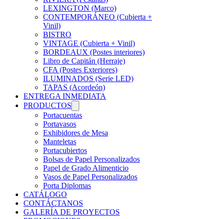
LEXINGTON (Marco)
CONTEMPORÁNEO (Cubierta +
Vinil)
BISTRO
VINTAGE (Cubierta + Vinil)
BORDEAUX (Postes interiores)
Libro de Capitán (Herraje)
CFA (Postes Exteriores)
ILUMINADOS (Serie LED)
TAPAS (Acordeón)
ENTREGA INMEDIATA
PRODUCTOS
Portacuentas
Portavasos
Exhibidores de Mesa
Manteletas
Portacubiertos
Bolsas de Papel Personalizados
Papel de Grado Alimenticio
Vasos de Papel Personalizados
Porta Diplomas
CATÁLOGO
CONTÁCTANOS
GALERÍA DE PROYECTOS